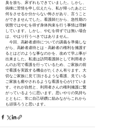
臭を放ち、床ずれもできていました。しかし、
病棟に苦情を申し伝えたら、私が帰ったあとに
何をさせるか分からない怖さがあり、言うこと
ができませんでした。看護師だから、急性期の
状態ではやむを得ず身体拘束を行う事情は理解
しています。しかし、やむを得ずでは無い場合
は、やはり行うべきではありません。
　今回、高齢者虐待についての講義を準備しな
がら、高齢者虐待とは・高齢者の権利を擁護す
るとはどのような事なのかを、改めて学ぶ事が
出来ました。私達は訪問看護師として利用者さ
んのお宅で看護を行っているため、ご家族の前
で看護を実践する機会がたくさん有ります。大
切なご家族に見て頂けるような看護、見ている
ご家族も癒やされるような看護を心がけていま
す。それが自然と、利用者さんの権利擁護に繋
がっているように思います。思いやりの気持ち
とともに、常に自己研鑽に励みながらこれから
も頑張ろうと思います。