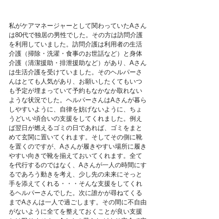
私がケアマネージャーとして関わっていたAさん
は80代で独居の男性でした。その方は訪問介護
を利用していました。訪問介護は利用者の生活
介護（掃除・洗濯・食事のお世話など）と身体
介護（清潔援助・排泄援助など）があり、Aさん
は生活介護を受けていました。そのヘルパーさ
んはとても人気があり、お願いしたくてもいつ
も予定が埋まっていて予約もなかなか取れない
ような状況でした。ヘルパーさんはAさんが暮ら
しやすいように、自律を妨げないように、ちょ
うどいい頃合いの支援をしてくれました。例え
ば翌日が燃えるゴミの日であれば、ゴミをまと
めて玄関に置いてくれます。そしてその側に靴
を置くのですが、Aさんが履きやすい場所に履き
やすい向きで靴を揃えておいてくれます。全て
を代行するのではなく、Aさんが一人の時間にす
るであろう動きを考え、少し先の未来にそっと
手を添えてくれる・・・そんな支援をしてくれ
るヘルパーさんでした。次に誰かが尋ねてくる
までAさんは一人で過ごします。その間に不自由
がないように全てを整えておくことが良い支援