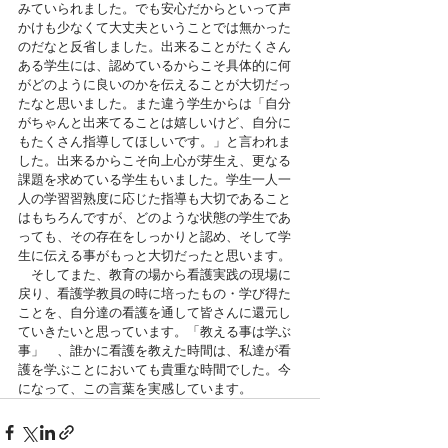
みていられました。でも安心だからといって声
かけも少なくて大丈夫ということでは無かった
のだなと反省しました。出来ることがたくさん
ある学生には、認めているからこそ具体的に何
がどのように良いのかを伝えることが大切だっ
たなと思いました。また違う学生からは「自分
がちゃんと出来てることは嬉しいけど、自分に
もたくさん指導してほしいです。」と言われま
した。出来るからこそ向上心が芽生え、更なる
課題を求めている学生もいました。学生一人一
人の学習習熟度に応じた指導も大切であること
はもちろんですが、どのような状態の学生であ
っても、その存在をしっかりと認め、そして学
生に伝える事がもっと大切だったと思います。
　そしてまた、教育の場から看護実践の現場に
戻り、看護学教員の時に培ったもの・学び得た
ことを、自分達の看護を通して皆さんに還元し
ていきたいと思っています。「教える事は学ぶ
事」　、誰かに看護を教えた時間は、私達が看
護を学ぶことにおいても貴重な時間でした。今
になって、この言葉を実感しています。