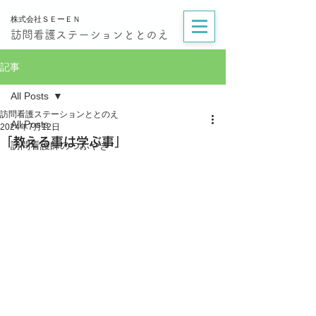
株式会社ＳＥーＥＮ
訪問看護ステーションととのえ
記事
All Posts
訪問看護ステーションととのえ
All Posts
2024年7月12日
「教える事は学ぶ事」
訪問看護師のつぶやき