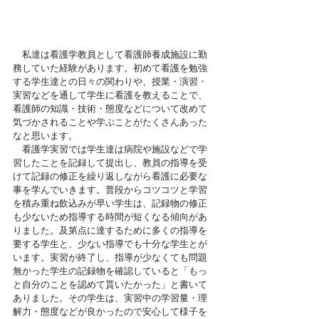
　私達は看護学教員として看護師養成施設に勤
務していた経験があります。初めて看護を勉強
する学生達との日々の関わりや、授業・演習・
実習などを通して学生に看護を教えることで、
看護師の知識・技術・態度などについて改めて
気づかされることや学ぶことがたくさんあった
なと思います。
　看護学実習では学生達は病院や施設などで学
習したことを記録して提出し、教員の指導を受
けて記録の修正を繰り返しながら看護に必要な
事を学んでいきます。普段からコツコツと学習
を積み重ね飲込みが早い学生は、記録物の修正
も少ないため指導する時間が短くなる傾向があ
りました。及第点に達するために多くの指導を
要する学生と、少ない指導でも十分な学生とが
います。実習が終了し、指導が少なくても問題
無かった学生の記録物を確認していると「もっ
と自分のことを認めて貰いたかった」と書いて
ありました。その学生は、実習中の学習量・理
解力・態度などが良かったので安心して様子を